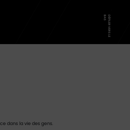
S
D
É
F
I
L
E
R
V
E
R
S
L
E
B
A
ce dans la vie des gens.