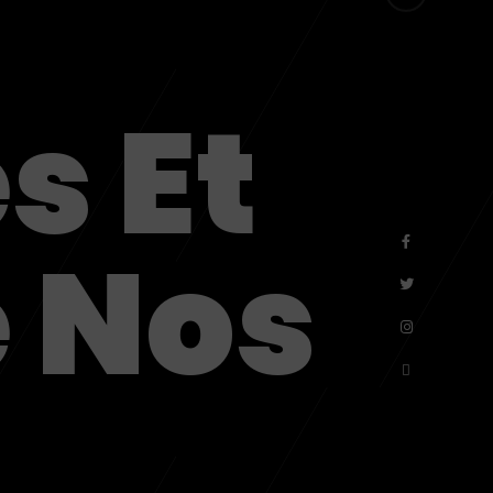
MENU
s Et
e Nos