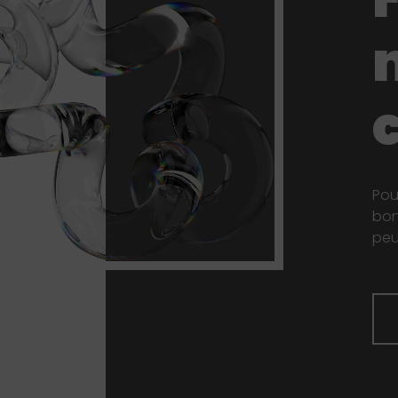
Pou
bon
peu