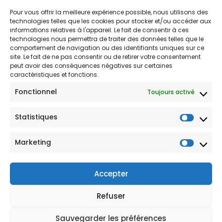
Pour vous offrir la meilleure expérience possible, nous utilisons des
technologies telles que les cookies pour stocker et/ou accéder aux
informations relatives à l'appareil. Le fait de consentir à ces
technologies nous permettra de traiter des données telles que le
comportement de navigation ou des identifiants uniques sur ce
site. Le fait de ne pas consentir ou de retirer votre consentement
peut avoir des conséquences négatives sur certaines
Ne soyez pas
caractéristiques et fonctions.
Fonctionnel
Toujours activé
timide!
Statistiques
Statis
CONTACT@NEEDFOLK.COM
Marketing
Market
Accepter
Refuser
© 2025 NeedFolk | Recrutement et solutions informatiques
Sauvegarder les préférences